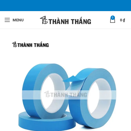
0
MENU
0
₫