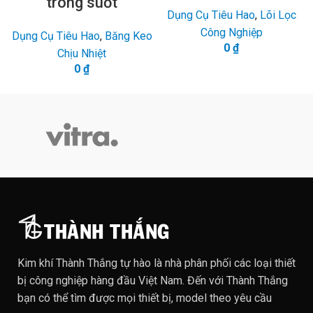
trong suốt
Dụng Cụ Tiêu Hao
,
Lõi Lọc
Công Nghiệp
Dụng Cụ Tiêu Hao
,
Băng Keo
0
₫
Chịu Nhiệt
0
₫
Kim khí Thành Thắng tự hào là nhà phân phối các loại thiết
bị công nghiệp hàng đầu Việt Nam. Đến với Thành Thắng
bạn có thể tìm được mọi thiết bị, model theo yêu cầu