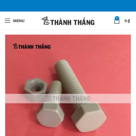
0
MENU
0
₫