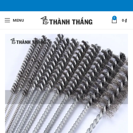
0
MENU
0
₫