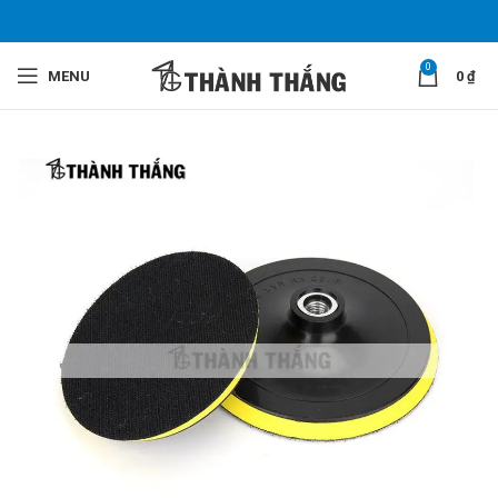
0
MENU
0
₫