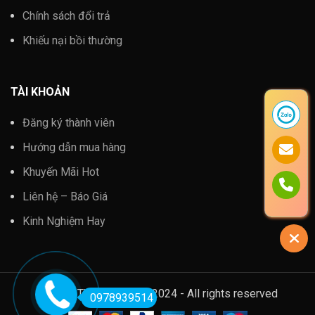
Chính sách đổi trả
Khiếu nại bồi thường
TÀI KHOẢN
Đăng ký thành viên
Hướng dẫn mua hàng
Khuyến Mãi Hot
Liên hệ – Báo Giá
Kinh Nghiệm Hay
Kim Khí Thành Thắng @2024 - All rights reserved
0978939514