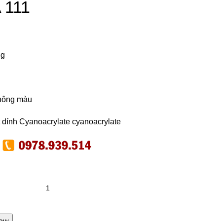
 111
ng
không màu
 dính Cyanoacrylate cyanoacrylate