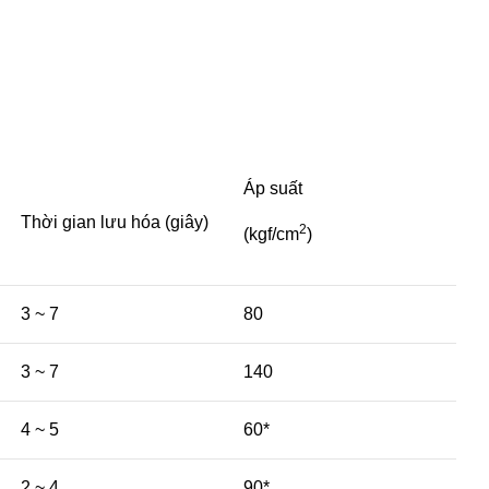
Áp suất
Thời gian lưu hóa (giây)
2
(kgf/cm
)
3 ~ 7
80
3 ~ 7
140
4 ~ 5
60*
2 ~ 4
90*