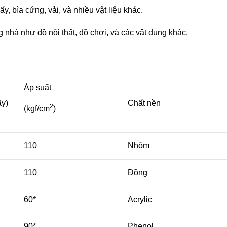
, bìa cứng, vải, và nhiều vật liệu khác.
nhà như đồ nội thất, đồ chơi, và các vật dụng khác.
Áp suất
ây)
Chất nền
2
(kgf/cm
)
110
Nhôm
110
Đồng
60*
Acrylic
90*
Phenol