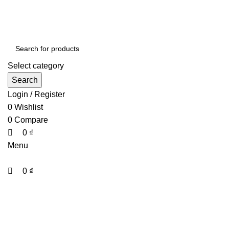
0
0
CHÀO MỪNG BẠN ĐẾN VỚI THÀNH THẮNG....
Select category
Search
Login / Register
0
Wishlist
0
Compare
0
₫
Menu
0
₫
DANH MỤC SẢN PHẨM
Click to enlarge