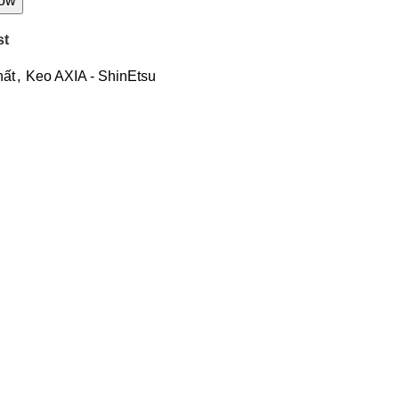
now
st
hất
,
Keo AXIA - ShinEtsu