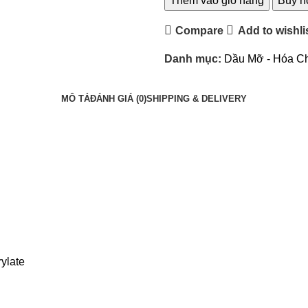
Thêm vào giỏ hàng
Buy 
Compare
Add to wishli
Danh mục:
Dầu Mỡ - Hóa C
MÔ TẢ
ĐÁNH GIÁ (0)
SHIPPING & DELIVERY
ylate