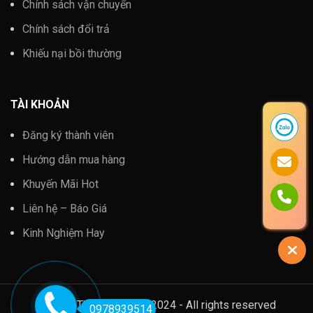
Chính sách vận chuyển
Chính sách đổi trả
Khiếu nại bồi thường
TÀI KHOẢN
Đăng ký thành viên
Hướng dẫn mua hàng
Khuyến Mãi Hot
Liên hệ – Báo Giá
Kinh Nghiệm Hay
Kim Khí Thành Thắng @2024 - All rights reserved
0978939514