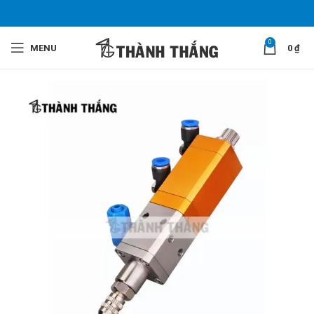
0
MENU
0
₫