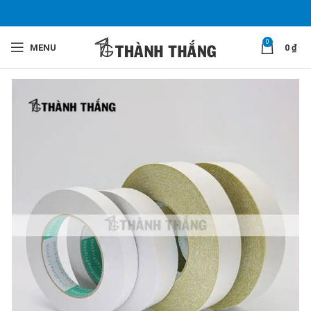
0
MENU
0
₫