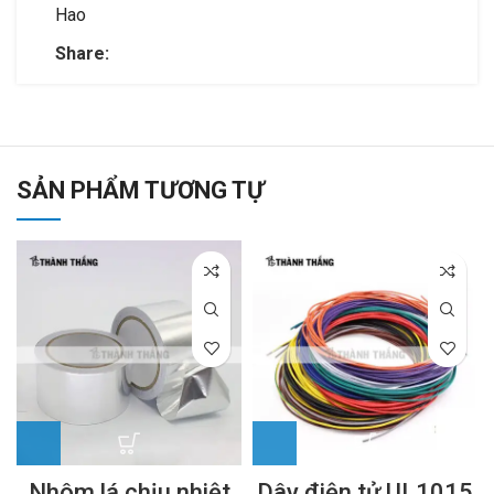
Hao
Share:
SẢN PHẨM TƯƠNG TỰ
Nhôm lá chịu nhiệt
Dây điện tử UL1015