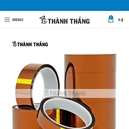
0
MENU
0
₫