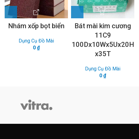
Nhám xốp bọt biển
Bát mài kim cương
11C9
Dụng Cụ Đồ Mài
100Dx10Wx5Ux20H
0
₫
x35T
Dụng Cụ Đồ Mài
0
₫