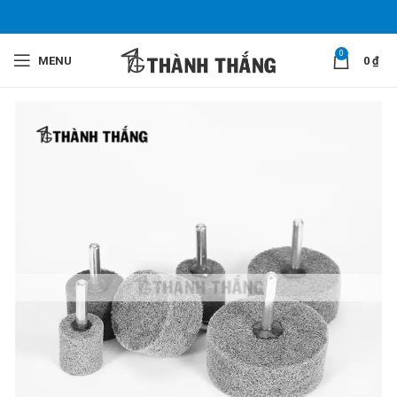
0
MENU
0
₫