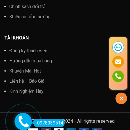
Chính sách đổi trả
Khiếu nại bồi thường
TÀI KHOẢN
Đăng ký thành viên
Hướng dẫn mua hàng
Khuyến Mãi Hot
Liên hệ – Báo Giá
Kinh Nghiệm Hay
Kim Khí Thành Thắng @2024 - All rights reserved
0978939514