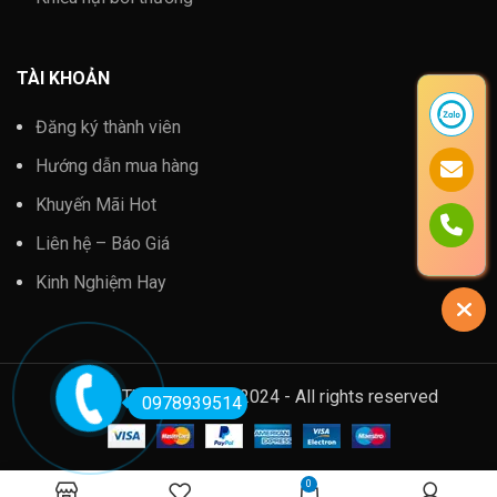
TÀI KHOẢN
Đăng ký thành viên
Hướng dẫn mua hàng
Khuyến Mãi Hot
Liên hệ – Báo Giá
Kinh Nghiệm Hay
Kim Khí Thành Thắng @2024 - All rights reserved
0978939514
0