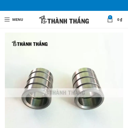
0
MENU
0
₫