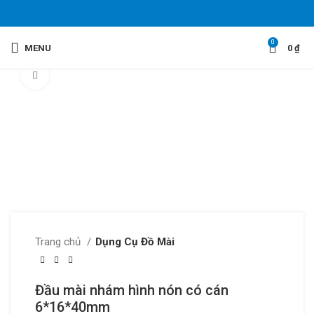
0
MENU
0
₫
Click to enlarge
Trang chủ
Dụng Cụ Đồ Mài
Đầu mài nhám hình nón có cán
6*16*40mm